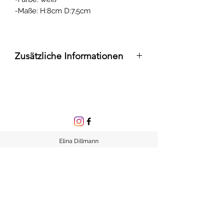
-Maße: H:8cm D:7,5cm
Zusätzliche Informationen
- Mehrwertsteuer inbegriffen
-Der Preis bezieht sich auf 4 Tage
Mietdauer
-Im Preis sind Kosten für Reinigung
enthalten
-Kann versendet werden
Elina Dillmann
Jagdschänkenstraße 147
09116 Chemnitz
Sachsen, Deutschland
Tel.: 015786290309
E-Mail: eventelegancebyelina@gmail.com