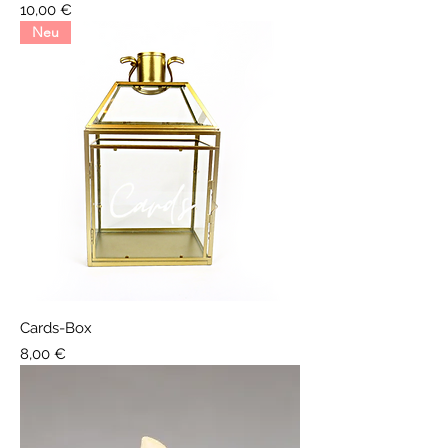
Preis
10,00 €
Neu
Cards-Box
Preis
8,00 €