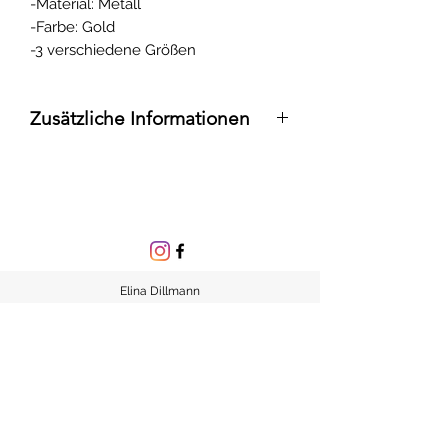
-Material: Metall
-Farbe: Gold
-3 verschiedene Größen
Zusätzliche Informationen
- Mehrwertsteuer inbegriffen
-Der Preis bezieht sich auf 4 Tage
Mietdauer
-Im Preis sind Kosten für Reinigung
enthalten
-Versand möglich
Elina Dillmann
Jagdschänkenstraße 147
09116 Chemnitz
Sachsen, Deutschland
Tel.: 015786290309
E-Mail: eventelegancebyelina@gmail.com