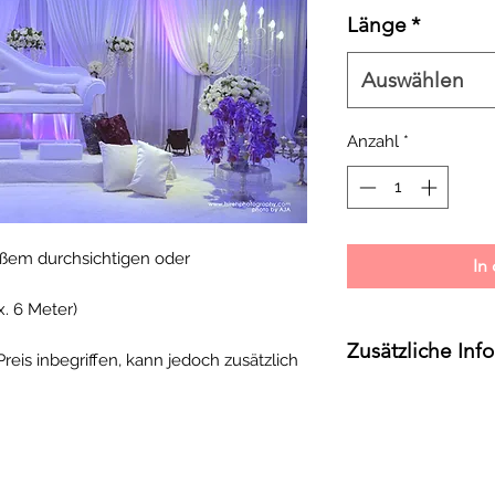
Länge
*
Auswählen
Anzahl
*
ißem durchsichtigen oder
In
x. 6 Meter)
Zusätzliche Inf
reis inbegriffen, kann jedoch zusätzlich
-Der Preis bezieht 
-Im Preis sind Kost
-Kostenlose Selbs
-Kein Versand mögl