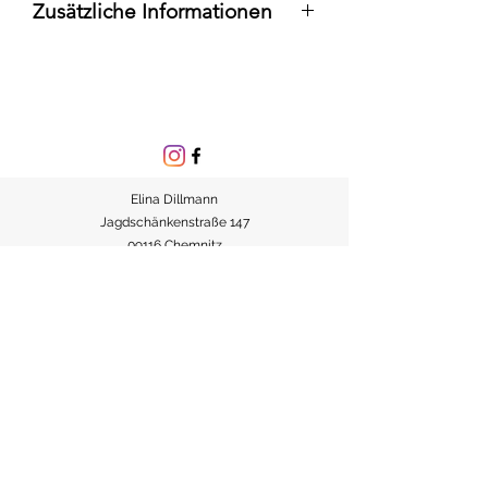
Zusätzliche Informationen
- Mehrwertsteuer inbegriffen
-Der Preis bezieht sich auf 4 Tage
Mietdauer
-Im Preis sind die Kosten für
Reinigung entahlten
-Versand möglich
Elina Dillmann
Jagdschänkenstraße 147
09116 Chemnitz
Sachsen, Deutschland
Tel.: 015786290309
E-Mail: eventelegancebyelina@gmail.com
USt. wird nicht ausgewiesen, da der Verkäufer
Kleinunternehmer im Sinne des UStG ist.
Plattform der EU-Kommission zur Online-
Streitbeilegung:
https://ec.europa.eu/consumers/odr